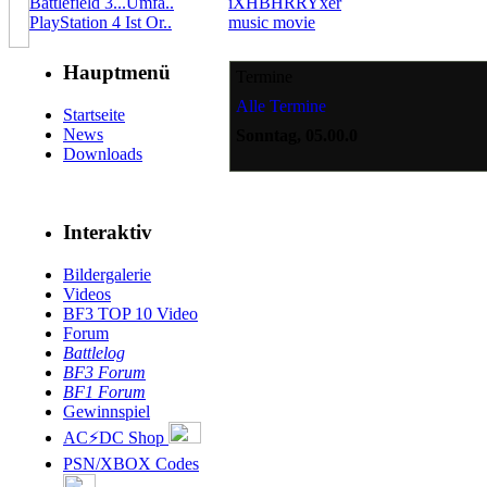
Battlefield 3...Umfa..
iXHBHRRYxer
PlayStation 4 Ist Or..
music movie
Hauptmenü
Termine
Alle Termine
Startseite
News
Sonntag, 05.00.0
Downloads
Interaktiv
Bildergalerie
Videos
BF3 TOP 10 Video
Forum
Battlelog
BF3 Forum
BF1 Forum
Gewinnspiel
AC⚡DC Shop
PSN/XBOX Codes