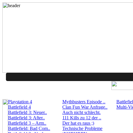
Playstation 4
Mythbusters Episode ..
Battlefie
Battlefield 4
Clan Fun War Anfrage..
Multi-Vi
Battlefield 3: Neuer..
Auch nicht schlecht.
Battlefield 3: After..
111 Kills zu 12 der ..
Battlefield 3 – Arm..
Der hat es raus ;)
Battlefield: Bad Com..
Technische Probleme