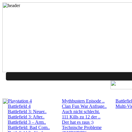
Playstation 4
Mythbusters Episode ..
Battlefie
Battlefield 4
Clan Fun War Anfrage..
Multi-Vi
Battlefield 3: Neuer..
Auch nicht schlecht.
Battlefield 3: After..
111 Kills zu 12 der ..
Battlefield 3 – Arm..
Der hat es raus ;)
Battlefield: Bad Com..
Technische Probleme