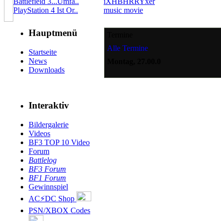
Battlefield 3...Umfa..
iXHBHRRYxer
PlayStation 4 Ist Or..
music movie
Hauptmenü
Termine
Alle Termine
Startseite
News
Montag, 27.00.0
Downloads
Interaktiv
Bildergalerie
Videos
BF3 TOP 10 Video
Forum
Battlelog
BF3 Forum
BF1 Forum
Gewinnspiel
AC⚡DC Shop
PSN/XBOX Codes