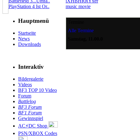
Battlefield 3...Umfa..
iXHBHRRYxer
PlayStation 4 Ist Or..
music movie
Hauptmenü
Termine
Alle Termine
Startseite
News
Samstag, 11.00.0
Downloads
Interaktiv
Bildergalerie
Videos
BF3 TOP 10 Video
Forum
Battlelog
BF3 Forum
BF1 Forum
Gewinnspiel
AC⚡DC Shop
PSN/XBOX Codes