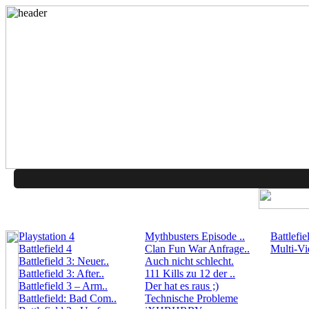
Playstation 4
Mythbusters Episode ..
Battlefie
Battlefield 4
Clan Fun War Anfrage..
Multi-Vi
Battlefield 3: Neuer..
Auch nicht schlecht.
Battlefield 3: After..
111 Kills zu 12 der ..
Battlefield 3 – Arm..
Der hat es raus ;)
Battlefield: Bad Com..
Technische Probleme