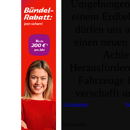
Umgebungen s
einem Erdbeb
dürfen uns 
einen neuen
Achie
Herausforder
Fahrzeuge f
verschafft u
1 Kommentar
Ne
Kommentare