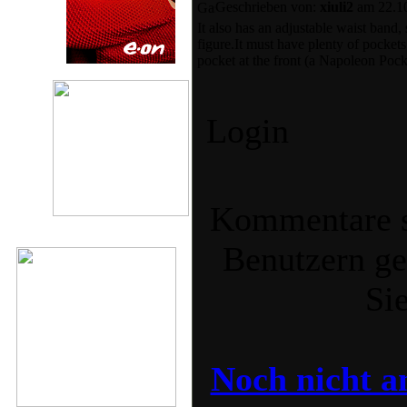
Geschrieben von:
xiuli2
am 22.10
It also has an adjustable waist band,
figure.It must have plenty of pocket
pocket at the front (a Napoleon Pocke
Login
Kommentare si
Benutzern ges
Sie
Noch nicht a