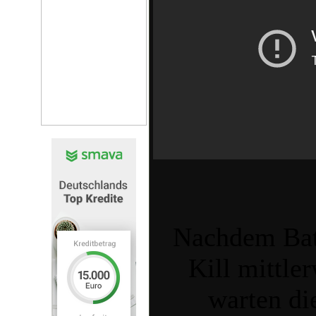
Nachdem Batt
Kill mittler
warten di