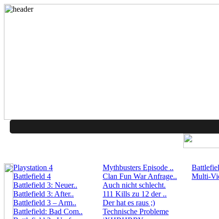
Playstation 4
Mythbusters Episode ..
Battlefie
Battlefield 4
Clan Fun War Anfrage..
Multi-Vi
Battlefield 3: Neuer..
Auch nicht schlecht.
Battlefield 3: After..
111 Kills zu 12 der ..
Battlefield 3 – Arm..
Der hat es raus ;)
Battlefield: Bad Com..
Technische Probleme