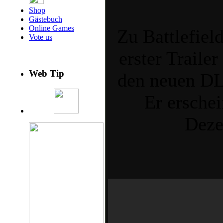
Shop
Gästebuch
Online Games
Zu Battlefield
Vote us
erster Trailer
Web Tip
den neuen DL
Er erschei
Deze