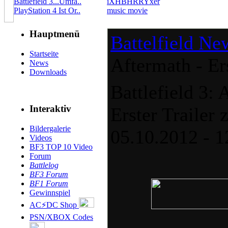
Battlefield 3...Umfa..
iXHBHRRYxer
PlayStation 4 Ist Or..
music movie
Hauptmenü
Battelfield Ne
Startseite
Aftermath - Er
News
Downloads
Battlefield 3: 
Interaktiv
Erster Traile
Bildergalerie
05.10.2012 - 
Videos
BF3 TOP 10 Video
Forum
Battlelog
BF3 Forum
BF1 Forum
Gewinnspiel
AC⚡DC Shop
PSN/XBOX Codes