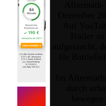
Aftermath-
Dezember 201
Auf YouTube
Trailer z
aufgetaucht, d
für Battlefi
Im Aftermath
durch urba
bewegen.