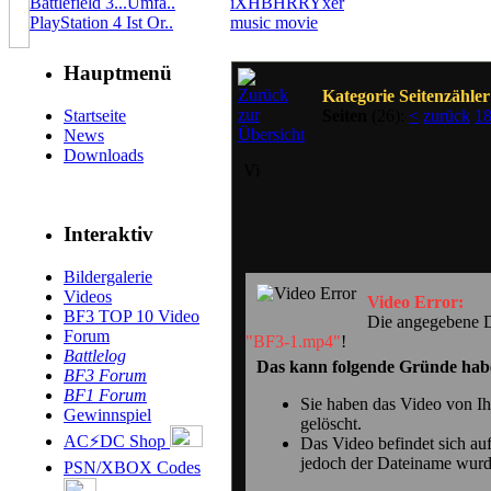
Battlefield 3...Umfa..
iXHBHRRYxer
PlayStation 4 Ist Or..
music movie
Hauptmenü
Kategorie Seitenzähler
Startseite
Seiten
(26):
<
zurück
1
News
Downloads
Interaktiv
Bildergalerie
Videos
Video Error:
BF3 TOP 10 Video
Die angegebene Da
Forum
"BF3-1.mp4"
!
Battlelog
Das kann folgende Gründe hab
BF3 Forum
BF1 Forum
Sie haben das Video von I
Gewinnspiel
gelöscht.
AC⚡DC Shop
Das Video befindet sich auf
jedoch der Dateiname wurd
PSN/XBOX Codes