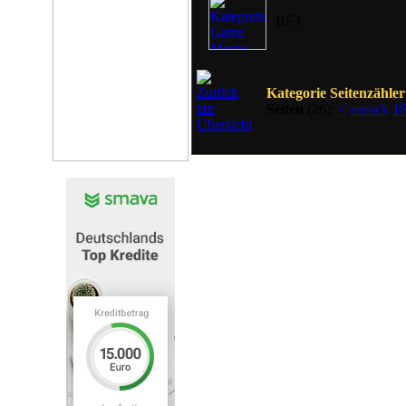
BF3
Kategorie Seitenzähler
Seiten
(26):
<
zurück
1