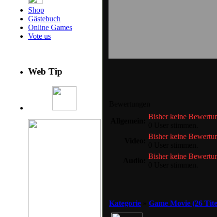
Shop
Gästebuch
Online Games
Vote us
Web Tip
Bewertungen
Bisher keine Bewertu
Allgemein:
0 User stimmen.
Bisher keine Bewertu
Video:
0 User stimmen.
Bisher keine Bewertu
Audio:
0 User stimmen.
Kategorie
»
Game Movie (26 Tite