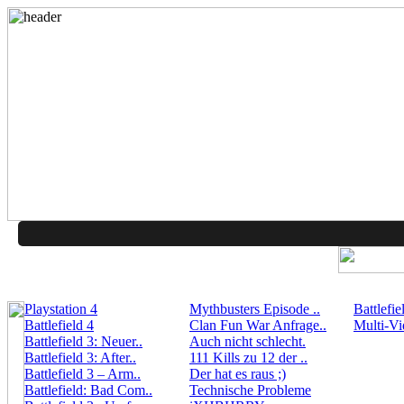
Playstation 4
Mythbusters Episode ..
Battlefie
Battlefield 4
Clan Fun War Anfrage..
Multi-Vi
Battlefield 3: Neuer..
Auch nicht schlecht.
Battlefield 3: After..
111 Kills zu 12 der ..
Battlefield 3 – Arm..
Der hat es raus ;)
Battlefield: Bad Com..
Technische Probleme